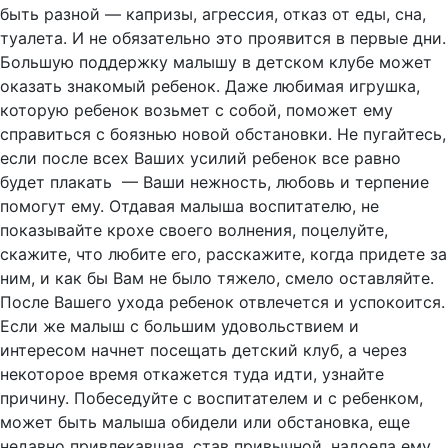
быть разной — капризы, агрессия, отказ от еды, сна,
туалета. И не обязательно это проявится в первые дни.
Большую поддержку малышу в детском клубе может
оказать знакомый ребенок. Даже любимая игрушка,
которую ребенок возьмет с собой, поможет ему
справиться с боязнью новой обстановки. Не пугайтесь,
если после всех Ваших усилий ребенок все равно
будет плакать — Ваши нежность, любовь и терпение
помогут ему. Отдавая малыша воспитателю, не
показывайте крохе своего волнения, поцелуйте,
скажите, что любите его, расскажите, когда придете за
ним, и как бы Вам не было тяжело, смело оставляйте.
После Вашего ухода ребенок отвлечется и успокоится.
Если же малыш с большим удовольствием и
интересом начнет посещать детский клуб, а через
некоторое время откажется туда идти, узнайте
причину. Побеседуйте с воспитателем и с ребенком,
может быть малыша обидели или обстановка, еще
недавно привлекавшая, став привычной, надоела ему.